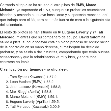
Cerrando el top 5 se ha situado el otro piloto de B
MW, Marco
Melandri
, ya superando el 1.59, aunque sin probar los neumáticos
blandos, y testando su nuevo basculante y suspensión retocada, así
que trabajo para el 33, pero con más fuerza de cara a la siguiente cita
del calendario.
El resto de pilotos se han situado en
6º Eugene Laverty y 7º Tati
Mercado
, mientras que su compañero de equipo,
David Salom
ha
salido a pista, aunque todavía está en pleno proceso de recuperación
de la operación en su mano derecha, el mallorquín ha decidido
probarse, y ha salido a dar 7 vueltas, comprobando que tenía buenas
sensaciones y que la rehabilitación va muy bien, y ahora toca
centrarse en Imola.
Clasificación por tiempos -no oficiales-:
Tom Sykes (Kawasaki) 1:57.2;
Leon Haslam (BMW) 1:58.2;
Joan Lascorz (Kawasaki) 1:58.2;
Max Biaggi (Aprilia) 1:58.8;
Marco Melandri (BMW) 1:59.1;
Eugene Laverty (Aprilia) 1:59.5;
Tati Mercado (Kawasaki) 2:00.9