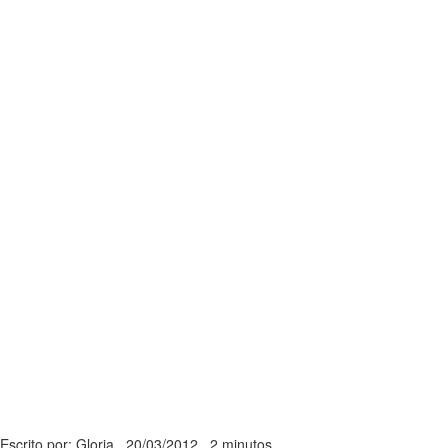
Escrito por: Gloria
20/03/2012
2 minutos