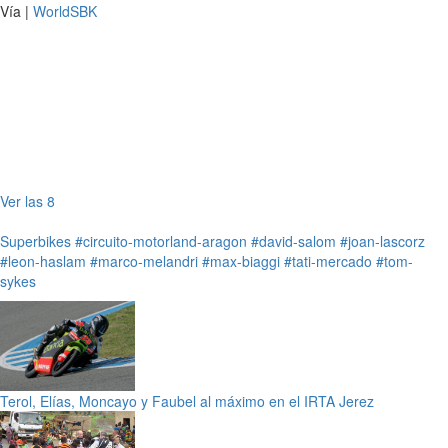
Vía |
WorldSBK
Ver las 8
Superbikes
#circuito-motorland-aragon
#david-salom
#joan-lascorz
#leon-haslam
#marco-melandri
#max-biaggi
#tati-mercado
#tom-
sykes
Terol, Elías, Moncayo y Faubel al máximo en el IRTA Jerez