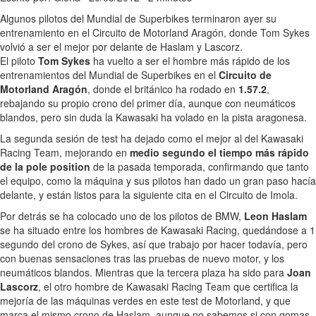
Algunos pilotos del Mundial de Superbikes terminaron ayer su
entrenamiento en el Circuito de Motorland Aragón, donde Tom Sykes
volvió a ser el mejor por delante de Haslam y Lascorz.
El piloto
Tom Sykes
ha vuelto a ser el hombre más rápido de los
entrenamientos del Mundial de Superbikes en el
Circuito de
Motorland Aragón
, donde el británico ha rodado en
1.57.2
,
rebajando su propio crono del primer día, aunque con neumáticos
blandos, pero sin duda la Kawasaki ha volado en la pista aragonesa.
La segunda sesión de test ha dejado como el mejor al del Kawasaki
Racing Team, mejorando en
medio segundo el tiempo más rápido
de la pole position
de la pasada temporada, confirmando que tanto
el equipo, como la máquina y sus pilotos han dado un gran paso hacía
delante, y están listos para la siguiente cita en el Circuito de Imola.
Por detrás se ha colocado uno de los pilotos de BMW,
Leon Haslam
se ha situado entre los hombres de Kawasaki Racing, quedándose a 1
segundo del crono de Sykes, así que trabajo por hacer todavía, pero
con buenas sensaciones tras las pruebas de nuevo motor, y los
neumáticos blandos. Mientras que la tercera plaza ha sido para
Joan
Lascorz
, el otro hombre de Kawasaki Racing Team que certifica la
mejoría de las máquinas verdes en este test de Motorland, y que
marca el mismo crono de Haslam, aunque no sabemos si con gomas