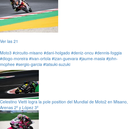
Ver las 21
Moto3
#circuito-misano
#dani-holgado
#deniz-oncu
#dennis-foggia
#diogo-moreira
#ivan-ortola
#izan-guevara
#jaume-masia
#john-
mcphee
#sergio-garcia
#tatsuki-suzuki
Celestino Vietti logra la pole position del Mundial de Moto2 en Misano,
Arenas 2º y López 3º