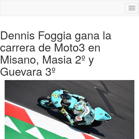
Des
nav
Dennis Foggia gana la
carrera de Moto3 en
Misano, Masia 2º y
Guevara 3º