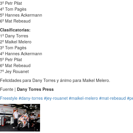
3º Petr Pilat
4º Tom Pagès
5º Hannes Ackermann
6º Mat Rebeaud
Clasificatorias:
1º Dany Torres
2º Maikel Melero
3º Tom Pagès
4º Hannes Ackermann
5º Petr Pilat
6º Mat Rebeaud
7º Jey Rouanet
Felicidades para Dany Torres y ánimo para Maikel Melero.
Fuente |
Dany Torres Press
Freestyle
#dany-torres
#jey-rouanet
#maikel-melero
#mat-rebeaud
#pe