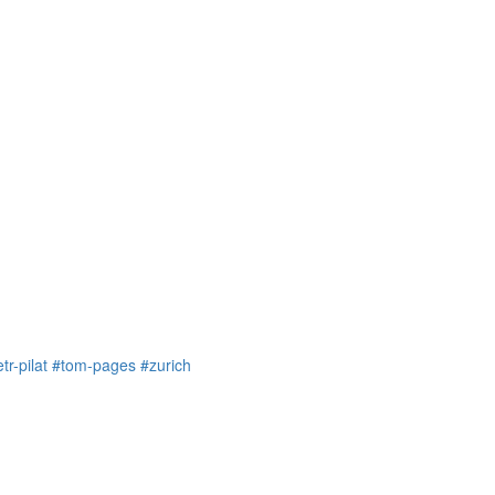
tr-pilat
#tom-pages
#zurich