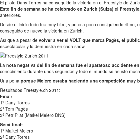
El piloto Dany Torres ha conseguido la victoria en el Freestyle de Zu
Este fin de semana se ha celebrado en Zurich (Suiza) el Freestyle
anteriores.
Desde el inicio todo fue muy bien, y poco a poco consiguiendo ritmo,
c
conseguido de nuevo la victoria en Zurich.
Así que a pesar de
volver a ver el VOLT que marca Pagès, el públ
espectacular y lo demuestra en cada show.
La
nota negativa del fin de semana fue el aparatoso accidente en 
conocimiento durante unos segundos y todo el mundo se asustó much
Una pena
porque Melero estaba haciendo una competición muy 
Resultados Freestyle.ch 2011:
Final:
1º Dany Torres
2º Tom Pagès
3º Petr Pilat (Maikel Melero DNS)
Semi-final:
1º Maikel Melero
2º Dany Torres