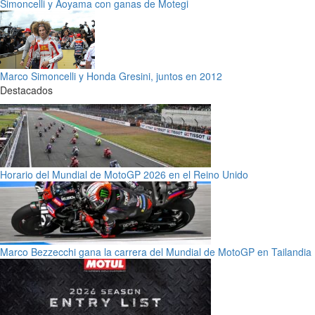
Simoncelli y Aoyama con ganas de Motegi
Marco Simoncelli y Honda Gresini, juntos en 2012
Destacados
Horario del Mundial de MotoGP 2026 en el Reino Unido
Marco Bezzecchi gana la carrera del Mundial de MotoGP en Tailandia