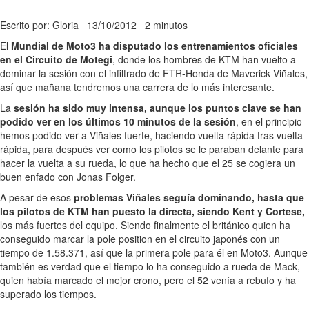
Escrito por: Gloria
13/10/2012
2 minutos
El
Mundial de Moto3 ha disputado los entrenamientos oficiales
en el Circuito de Motegi
, donde los hombres de KTM han vuelto a
dominar la sesión con el infiltrado de FTR-Honda de Maverick Viñales,
así que mañana tendremos una carrera de lo más interesante.
La
sesión ha sido muy intensa, aunque los puntos clave se han
podido ver en los últimos 10 minutos de la sesión
, en el principio
hemos podido ver a Viñales fuerte, haciendo vuelta rápida tras vuelta
rápida, para después ver como los pilotos se le paraban delante para
hacer la vuelta a su rueda, lo que ha hecho que el 25 se cogiera un
buen enfado con Jonas Folger.
A pesar de esos
problemas Viñales seguía dominando, hasta que
los pilotos de KTM han puesto la directa, siendo Kent y Cortese,
los más fuertes del equipo. Siendo finalmente el británico quien ha
conseguido marcar la pole position en el circuito japonés con un
tiempo de 1.58.371, así que la primera pole para él en Moto3. Aunque
también es verdad que el tiempo lo ha conseguido a rueda de Mack,
quien había marcado el mejor crono, pero el 52 venía a rebufo y ha
superado los tiempos.