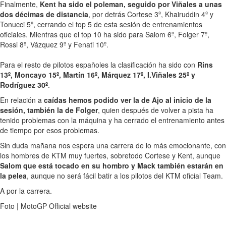
Finalmente,
Kent ha sido el poleman, seguido por Viñales a unas
dos décimas de distancia
, por detrás Cortese 3º, Khairuddin 4º y
Tonucci 5º, cerrando el top 5 de esta sesión de entrenamientos
oficiales. Mientras que el top 10 ha sido para Salom 6º, Folger 7º,
Rossi 8º, Vázquez 9º y Fenati 10º.
Para el resto de pilotos españoles la clasificación ha sido con
Rins
13º, Moncayo 15º, Martín 16º, Márquez 17º, I.Viñales 25º y
Rodríguez 30º
.
En relación a
caídas hemos podido ver la de Ajo al inicio de la
sesión, también la de Folger
, quien después de volver a pista ha
tenido problemas con la máquina y ha cerrado el entrenamiento antes
de tiempo por esos problemas.
Sin duda mañana nos espera una carrera de lo más emocionante, con
los hombres de KTM muy fuertes, sobretodo Cortese y Kent, aunque
Salom que está tocado en su hombro y Mack también estarán en
la pelea
, aunque no será fácil batir a los pilotos del KTM oficial Team.
A por la carrera.
Foto | MotoGP Official website