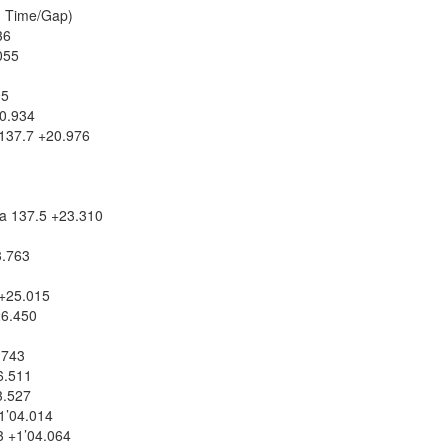
h Time/Gap)
36
055
95
0.934
137.7 +20.976
a 137.5 +23.310
3.763
+25.015
26.450
.743
6.511
3.527
1’04.014
 +1’04.064