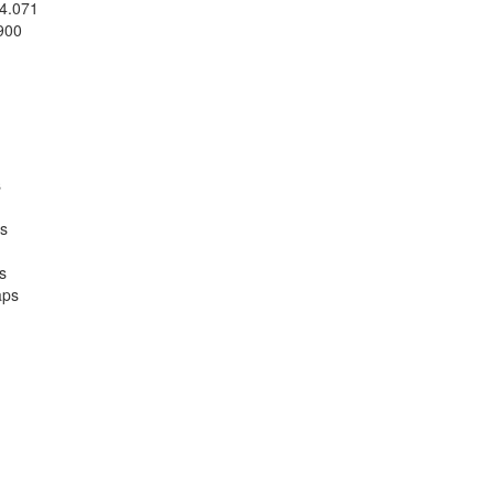
4.071
900
s
s
s
aps