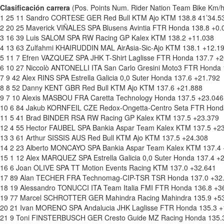
Clasificación carrera
(Pos. Points Num. Rider Nation Team Bike Km/
1 25 11 Sandro CORTESE GER Red Bull KTM Ajo KTM 138.8 41’34.5
2 20 25 Maverick VIÑALES SPA Blusens Avintia FTR Honda 138.8 +0.
3 16 39 Luis SALOM SPA RW Racing GP Kalex KTM 138.2 +11.038
4 13 63 Zulfahmi KHAIRUDDIN MAL AirAsia-Sic-Ajo KTM 138.1 +12.1
5 11 7 Efren VAZQUEZ SPA JHK T-Shirt Laglisse FTR Honda 137.7 +2
6 10 27 Niccolò ANTONELLI ITA San Carlo Gresini Moto3 FTR Honda 
7 9 42 Alex RINS SPA Estrella Galicia 0,0 Suter Honda 137.6 +21.792
8 8 52 Danny KENT GBR Red Bull KTM Ajo KTM 137.6 +21.888
9 7 10 Alexis MASBOU FRA Caretta Technology Honda 137.5 +23.046
10 6 84 Jakub KORNFEIL CZE Redox-Ongetta-Centro Seta FTR Hond
11 5 41 Brad BINDER RSA RW Racing GP Kalex KTM 137.5 +23.379
12 4 55 Hector FAUBEL SPA Bankia Aspar Team Kalex KTM 137.5 +2
13 3 61 Arthur SISSIS AUS Red Bull KTM Ajo KTM 137.5 +24.308
14 2 23 Alberto MONCAYO SPA Bankia Aspar Team Kalex KTM 137.4 
15 1 12 Alex MARQUEZ SPA Estrella Galicia 0,0 Suter Honda 137.4 +
16 6 Joan OLIVE SPA TT Motion Events Racing KTM 137.0 +32.641
17 89 Alan TECHER FRA Technomag-CIP-TSR TSR Honda 137.0 +32
18 19 Alessandro TONUCCI ITA Team Italia FMI FTR Honda 136.8 +3
19 77 Marcel SCHROTTER GER Mahindra Racing Mahindra 135.9 +5
20 21 Ivan MORENO SPA Andalucia JHK Laglisse FTR Honda 135.3 +
21 9 Toni FINSTERBUSCH GER Cresto Guide MZ Racing Honda 135.3