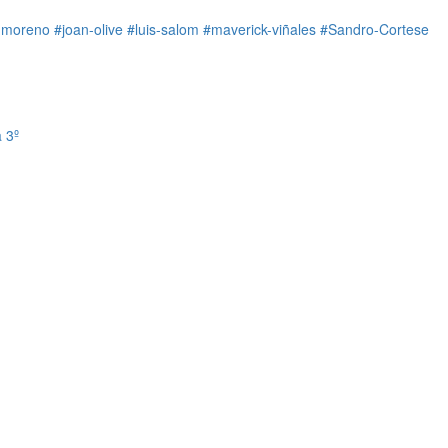
-moreno
#joan-olive
#luis-salom
#maverick-viñales
#Sandro-Cortese
 3º