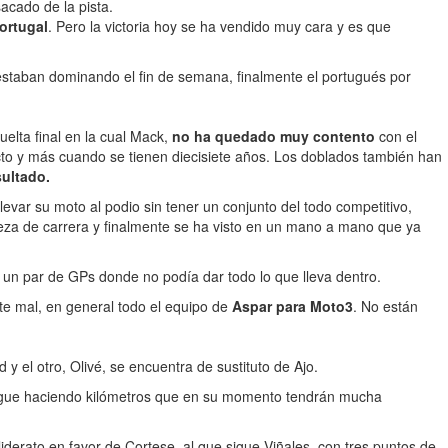
acado de la pista.
ortugal
. Pero la victoria hoy se ha vendido muy cara y es que
staban dominando el fin de semana, finalmente el portugués por
uelta final en la cual Mack,
no ha quedado muy contento
con el
ecto y más cuando se tienen diecisiete años. Los doblados también han
sultado.
evar su moto al podio sin tener un conjunto del todo competitivo,
beza de carrera y finalmente se ha visto en un mano a mano que ya
 un par de GPs donde no podía dar todo lo que lleva dentro.
te mal, en general todo el equipo de
Aspar para Moto3
. No están
 el otro, Olivé, se encuentra de sustituto de Ajo.
e sigue haciendo kilómetros que en su momento tendrán mucha
derato en favor de Cortese, al que sigue Viñales, con tres puntos de