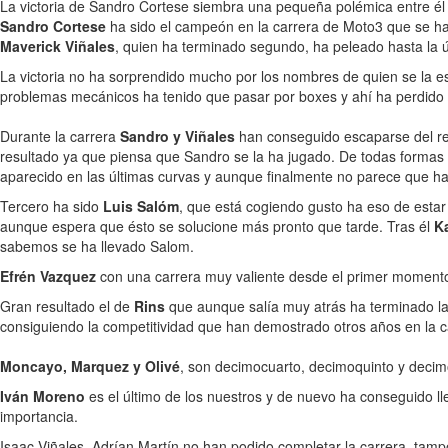
La victoria de Sandro Cortese siembra una pequeña polémica entre él y
Sandro Cortese
ha sido el campeón en la carrera de Moto3 que se ha d
Maverick Viñales
, quien ha terminado segundo, ha peleado hasta la últ
La victoria no ha sorprendido mucho por los nombres de quien se la 
problemas mecánicos ha tenido que pasar por boxes y ahí ha perdido 
Durante la carrera
Sandro y Viñales
han conseguido escaparse del rest
resultado ya que piensa que Sandro se la ha jugado. De todas formas é
aparecido en las últimas curvas y aunque finalmente no parece que ha
Tercero ha sido
Luis Salóm
, que está cogiendo gusto ha eso de estar 
aunque espera que ésto se solucione más pronto que tarde. Tras él
K
sabemos se ha llevado Salom.
Efrén Vazquez
con una carrera muy valiente desde el primer momento 
Gran resultado el de
Rins
que aunque salía muy atrás ha terminado la 
consiguiendo la competitividad que han demostrado otros años en la c
Moncayo, Marquez y Olivé
, son decimocuarto, decimoquinto y decimo
Iván Moreno
es el último de los nuestros y de nuevo ha conseguido l
importancia.
Isaac Viñales, Adrían Martín no han podido completar la carrera, tamp