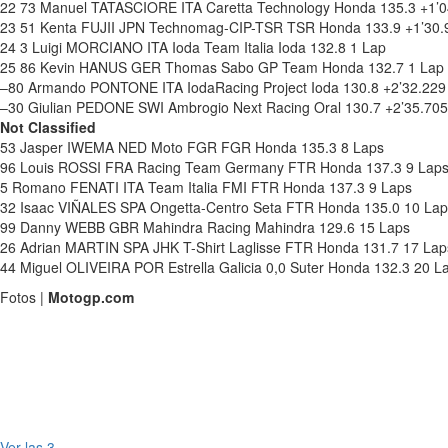
22 73 Manuel TATASCIORE ITA Caretta Technology Honda 135.3 +1’0
23 51 Kenta FUJII JPN Technomag-CIP-TSR TSR Honda 133.9 +1’30.
24 3 Luigi MORCIANO ITA Ioda Team Italia Ioda 132.8 1 Lap
25 86 Kevin HANUS GER Thomas Sabo GP Team Honda 132.7 1 Lap
–80 Armando PONTONE ITA IodaRacing Project Ioda 130.8 +2’32.229
–30 Giulian PEDONE SWI Ambrogio Next Racing Oral 130.7 +2’35.705
Not Classified
53 Jasper IWEMA NED Moto FGR FGR Honda 135.3 8 Laps
96 Louis ROSSI FRA Racing Team Germany FTR Honda 137.3 9 Lap
5 Romano FENATI ITA Team Italia FMI FTR Honda 137.3 9 Laps
32 Isaac VIÑALES SPA Ongetta-Centro Seta FTR Honda 135.0 10 Lap
99 Danny WEBB GBR Mahindra Racing Mahindra 129.6 15 Laps
26 Adrian MARTIN SPA JHK T-Shirt Laglisse FTR Honda 131.7 17 Lap
44 Miguel OLIVEIRA POR Estrella Galicia 0,0 Suter Honda 132.3 20 L
Fotos |
Motogp.com
Ver las 3