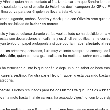
 Viñales quien ha comentado al finalizar la carrera que Sandro le ha s
isputado hoy en el circuito de Estoril, es decir, campeón del
GP de P
ima curva para ser él quien se llevara ésta victoria.
estaban jugando, ambos, Sandro y Mack junto con
Oliveira
eran quien e
toda posibilidad de
luchar en carrera
.
o y tras estudiarse durante varias vueltas todo se ha decidido en la v
stas son declaraciones en caliente y es difícil ser políticamente corr
yan tenido un papel protagonista si que podrían haber
afectado al re
en las primeras posiciones, Luis muy valiente siempre ha conseguido ll
ahiruddin
, quien con una gran salida se ha metido a luchar con la ca
ha terminado quinto lo que por fin le deja un buen sabor de boca tras
carrera séptimo. Por otra parte Héctor Faubel lo está pasando bastan
ategoría.
sexto. Buenos resultados para los dos últimos ya que unos es wildcard y
levar la moto hasta final de carrera, ha acabado vigésimo, con lo qu
oco ha podido hacerlo Romano Fenati que haciendo un cero pierde el li