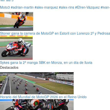
Moto3
#adrian-martin
#alex-marquez
#alex-rins
#Efren-Vázquez
#ivan
Stoner gana la carrera de MotoGP en Estoril con Lorenzo 2º y Pedrosa
Sykes gana la 2ª manga SBK en Monza, en un día de lluvia
Destacados
Horario del Mundial de MotoGP 2026 en el Reino Unido