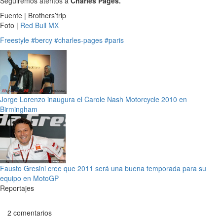
Seguiremos atentos a
Charles Pagès.
Fuente | Brothers’trip
Foto |
Red Bull MX
Freestyle
#bercy
#charles-pages
#paris
Jorge Lorenzo inaugura el Carole Nash Motorcycle 2010 en
Birmingham
Fausto Gresini cree que 2011 será una buena temporada para su
equipo en MotoGP
Reportajes
2 comentarios