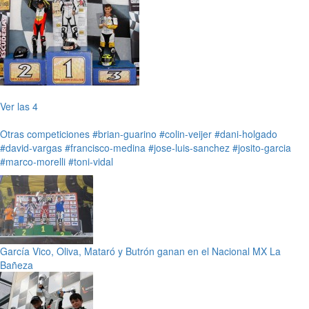
Ver las 4
Otras competiciones
#brian-guarino
#colin-veijer
#dani-holgado
#david-vargas
#francisco-medina
#jose-luis-sanchez
#josito-garcia
#marco-morelli
#toni-vidal
García Vico, Oliva, Mataró y Butrón ganan en el Nacional MX La
Bañeza