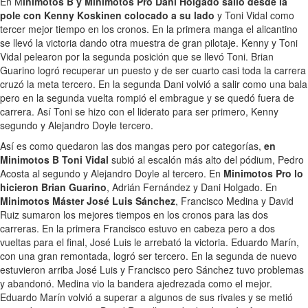
En M
inimotos B y Minimotos Pro Dani Holgado salió desde la
pole con Kenny Koskinen colocado a su lado
y Toni Vidal como
tercer mejor tiempo en los cronos. En la primera manga el alicantino
se llevó la victoria dando otra muestra de gran pilotaje. Kenny y Toni
Vidal pelearon por la segunda posición que se llevó Toni. Brian
Guarino logró recuperar un puesto y de ser cuarto casi toda la carrera
cruzó la meta tercero. En la segunda Dani volvió a salir como una bala
pero en la segunda vuelta rompió el embrague y se quedó fuera de
carrera. Así Toni se hizo con el liderato para ser primero, Kenny
segundo y Alejandro Doyle tercero.
Así es como quedaron las dos mangas pero por categorías,
en
Minimotos B Toni Vidal
subió al escalón más alto del pódium, Pedro
Acosta al segundo y Alejandro Doyle al tercero. En
Minimotos Pro lo
hicieron Brian Guarino
, Adrián Fernández y Dani Holgado. En
Minimotos Máster José Luis Sánchez
, Francisco Medina y David
Ruiz sumaron los mejores tiempos en los cronos para las dos
carreras. En la primera Francisco estuvo en cabeza pero a dos
vueltas para el final, José Luis le arrebató la victoria. Eduardo Marín,
con una gran remontada, logró ser tercero. En la segunda de nuevo
estuvieron arriba José Luis y Francisco pero Sánchez tuvo problemas
y abandonó. Medina vio la bandera ajedrezada como el mejor.
Eduardo Marín volvió a superar a algunos de sus rivales y se metió