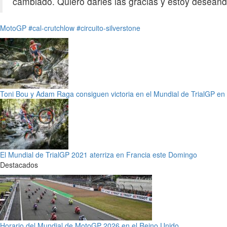
cambiado. Quiero darles las gracias y estoy deseando
MotoGP
#cal-crutchlow
#circuito-silverstone
Toni Bou y Adam Raga consiguen victoria en el Mundial de TrialGP en
El Mundial de TrialGP 2021 aterriza en Francia este Domingo
Destacados
Horario del Mundial de MotoGP 2026 en el Reino Unido