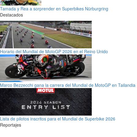
Tamada y Rea a sorprender en Superbikes Nürburgring
Destacados
Horario del Mundial de MotoGP 2026 en el Reino Unido
Marco Bezzecchi gana la carrera del Mundial de MotoGP en Tailandia
Lista de pilotos inscritos para el Mundial de Superbike 2026
Reportajes