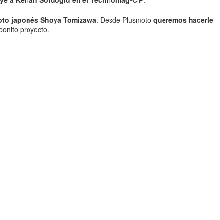
tuye a Kenan Sofuoglu en el Technomag-CIP
.
piloto japonés Shoya Tomizawa
. Desde Plusmoto
queremos hacerle
onito proyecto.