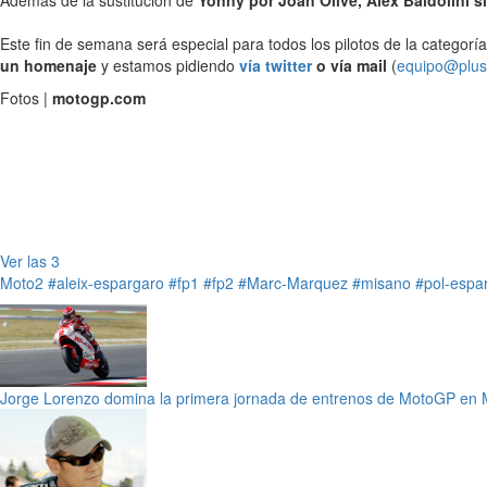
Además de la sustitución de
Yonny por Joan Olivé, Alex Baldolini 
Este fin de semana será especial para todos los pilotos de la categorí
un homenaje
y estamos pidiendo
vía twitter
o vía mail
(
equipo@plu
Fotos |
motogp.com
Ver las 3
Moto2
#aleix-espargaro
#fp1
#fp2
#Marc-Marquez
#misano
#pol-espa
Jorge Lorenzo domina la primera jornada de entrenos de MotoGP en 