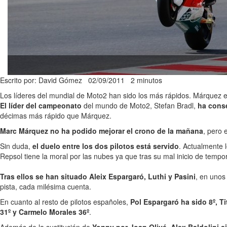
Escrito por: David Gómez
02/09/2011
2 minutos
Los líderes del mundial de Moto2 han sido los más rápidos. Márquez e
El líder del campeonato
del mundo de Moto2, Stefan Bradl,
ha conse
décimas más rápido que Márquez.
Marc Márquez no ha podido mejorar el crono de la mañana
, pero 
Sin duda,
el duelo entre los dos pilotos está servido
. Actualmente 
Repsol tiene la moral por las nubes ya que tras su mal inicio de tempo
Tras ellos se han situado Aleix Espargaró, Luthi y Pasini
, en unos
pista, cada milésima cuenta.
En cuanto al resto de pilotos españoles,
Pol Espargaró ha sido 8º, Ti
31º y Carmelo Morales 36º
.