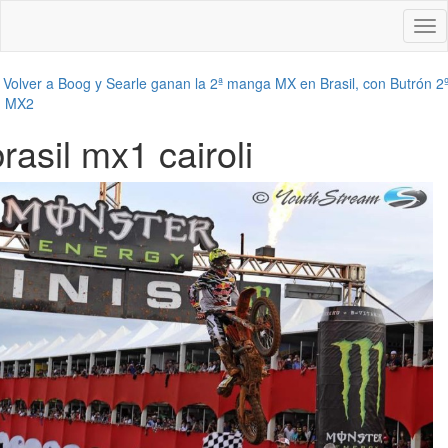
Des
nav
←
Volver a Boog y Searle ganan la 2ª manga MX en Brasil, con Butrón 2
n MX2
rasil mx1 cairoli