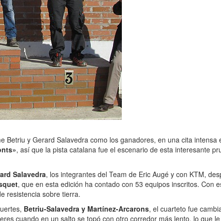
 Betriu y Gerard Salavedra como los ganadores, en una cita intensa e
onts»
, así que la pista catalana fue el escenario de esta interesante 
ard Salavedra
, los integrantes del Team de Eric Augé y con KTM, desp
osquet
, que en esta edición ha contado con 53 equipos inscritos. Con e
 resistencia sobre tierra.
fuertes,
Betriu-Salavedra y Martínez-Arcarons
, el cuarteto fue camb
eres cuando en un salto se topó con otro corredor más lento, lo que le