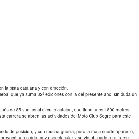
n la pista catalana y con emoción.
prueba, que ya suma 32º ediciones con la del presente año, sin duda un
ués de 85 vueltas al circuito catalán, que tiene unos 1800 metros,
sta carrera se abren las actividades del Moto Club Segre para este
iando de posición, y con mucha guerra, pero la mala suerte apareció,
 provocó una caída muy espectacular y se vio obligado a retirarse,