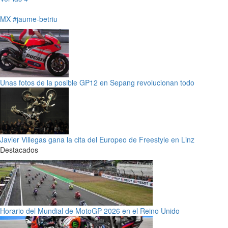
MX
#jaume-betriu
Unas fotos de la posible GP12 en Sepang revolucionan todo
Javier Villegas gana la cita del Europeo de Freestyle en Linz
Destacados
Horario del Mundial de MotoGP 2026 en el Reino Unido