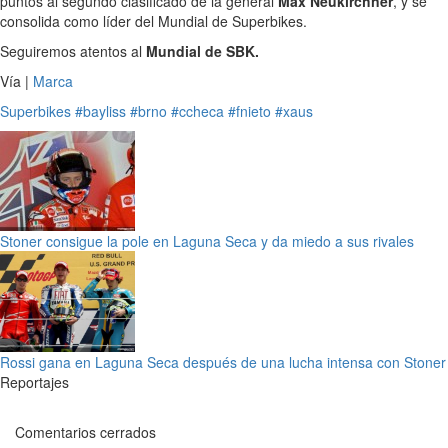
puntos al segundo clasificado de la general
Max Neukirchner
, y se
consolida como líder del Mundial de Superbikes.
Seguiremos atentos al
Mundial de SBK.
Vía |
Marca
Superbikes
#bayliss
#brno
#ccheca
#fnieto
#xaus
Stoner consigue la pole en Laguna Seca y da miedo a sus rivales
Rossi gana en Laguna Seca después de una lucha intensa con Stoner
Reportajes
Comentarios cerrados