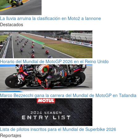
La lluvia arruina la clasificación en Moto2 a Iannone
Destacados
Horario del Mundial de MotoGP 2026 en el Reino Unido
Marco Bezzecchi gana la carrera del Mundial de MotoGP en Tailandia
Lista de pilotos inscritos para el Mundial de Superbike 2026
Reportajes