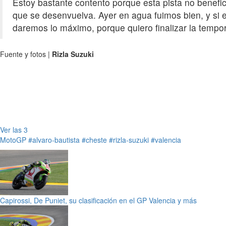
Estoy bastante contento porque esta pista no benefic
que se desenvuelva. Ayer en agua fuimos bien, y si 
daremos lo máximo, porque quiero finalizar la tempo
Fuente y fotos |
Rizla Suzuki
Ver las 3
MotoGP
#alvaro-bautista
#cheste
#rizla-suzuki
#valencia
Capirossi, De Puniet, su clasificación en el GP Valencia y más