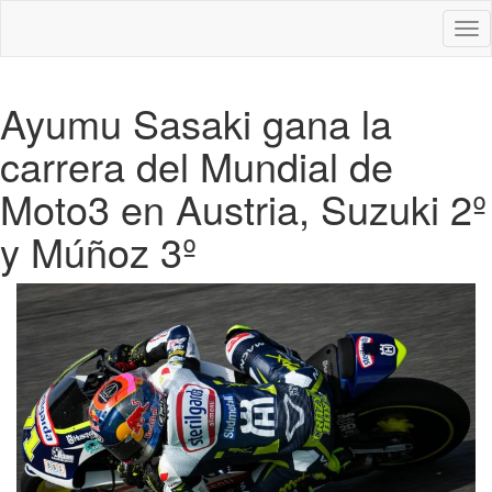
Des
nav
Ayumu Sasaki gana la
carrera del Mundial de
Moto3 en Austria, Suzuki 2º
y Múñoz 3º