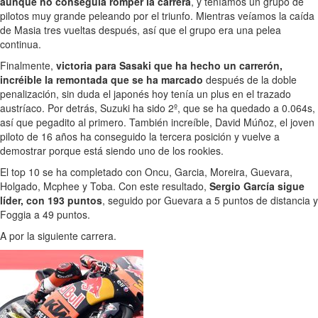
aunque no conseguía romper la carrera
, y teníamos un grupo de
pilotos muy grande peleando por el triunfo. Mientras veíamos la caída
de Masia tres vueltas después, así que el grupo era una pelea
continua.
Finalmente,
victoria para Sasaki que ha hecho un carrerón,
incréible la remontada que se ha marcado
después de la doble
penalización, sin duda el japonés hoy tenía un plus en el trazado
austríaco. Por detrás, Suzuki ha sido 2º, que se ha quedado a 0.064s,
así que pegadito al primero. También increíble, David Múñoz, el joven
piloto de 16 años ha conseguido la tercera posición y vuelve a
demostrar porque está siendo uno de los rookies.
El top 10 se ha completado con Oncu, Garcia, Moreira, Guevara,
Holgado, Mcphee y Toba. Con este resultado,
Sergio García sigue
líder, con 193 puntos
, seguido por Guevara a 5 puntos de distancia y
Foggia a 49 puntos.
A por la siguiente carrera.