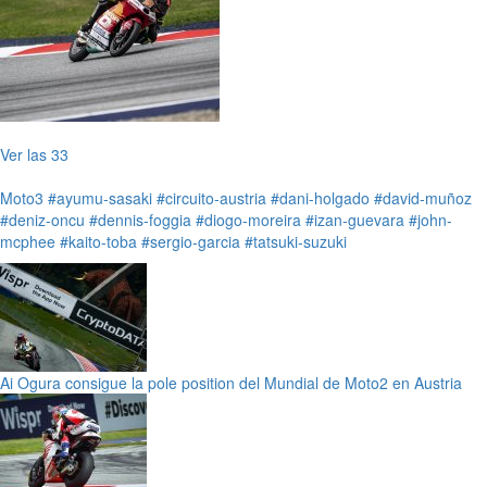
Ver las 33
Moto3
#ayumu-sasaki
#circuito-austria
#dani-holgado
#david-muñoz
#deniz-oncu
#dennis-foggia
#diogo-moreira
#izan-guevara
#john-
mcphee
#kaito-toba
#sergio-garcia
#tatsuki-suzuki
Ai Ogura consigue la pole position del Mundial de Moto2 en Austria