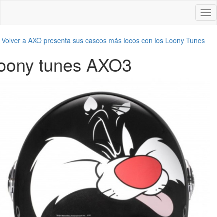
Des
nav
←
Volver a AXO presenta sus cascos más locos con los Loony Tunes
loony tunes AXO3