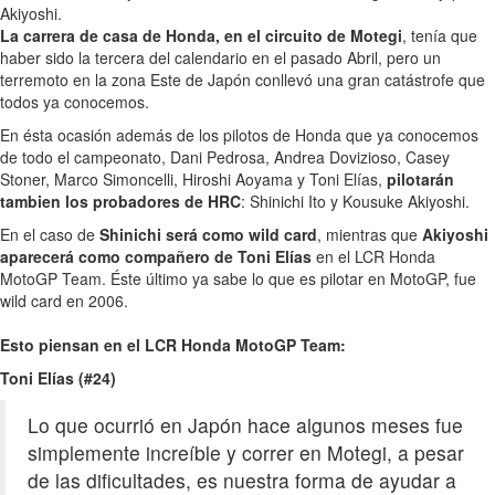
Akiyoshi.
La carrera de casa de Honda, en el circuito de Motegi
, tenía que
haber sido la tercera del calendario en el pasado Abril, pero un
terremoto en la zona Este de Japón conllevó una gran catástrofe que
todos ya conocemos.
En ésta ocasión además de los pilotos de Honda que ya conocemos
de todo el campeonato, Dani Pedrosa, Andrea Dovizioso, Casey
Stoner, Marco Simoncelli, Hiroshi Aoyama y Toni Elías,
pilotarán
tambien los probadores de HRC
: Shinichi Ito y Kousuke Akiyoshi.
En el caso de
Shinichi será como wild card
, mientras que
Akiyoshi
aparecerá como compañero de Toni Elías
en el LCR Honda
MotoGP Team. Éste último ya sabe lo que es pilotar en MotoGP, fue
wild card en 2006.
Esto piensan en el LCR Honda MotoGP Team:
Toni Elías (#24)
Lo que ocurrió en Japón hace algunos meses fue
simplemente increíble y correr en Motegi, a pesar
de las dificultades, es nuestra forma de ayudar a