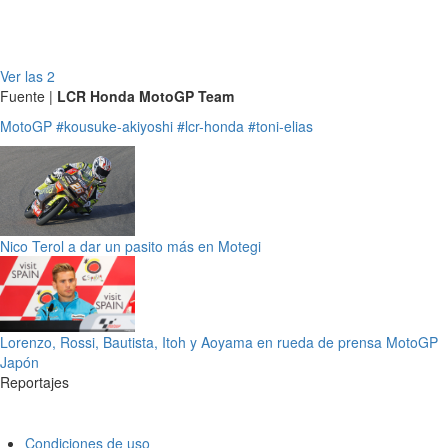
Ver las 2
Fuente |
LCR Honda MotoGP Team
MotoGP
#kousuke-akiyoshi
#lcr-honda
#toni-elias
Nico Terol a dar un pasito más en Motegi
Lorenzo, Rossi, Bautista, Itoh y Aoyama en rueda de prensa MotoGP
Japón
Reportajes
Condiciones de uso