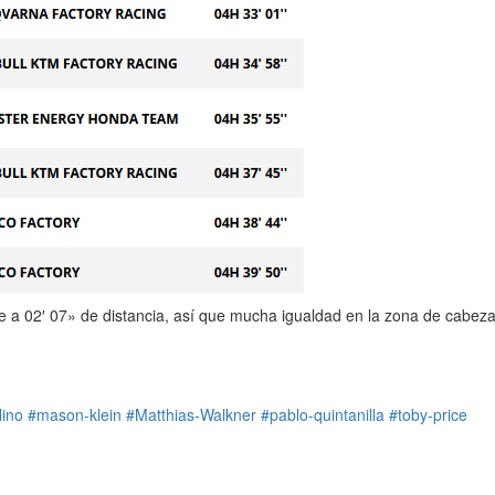
ce a 02′ 07» de distancia, así que mucha igualdad en la zona de cabeza
lino
#mason-klein
#Matthias-Walkner
#pablo-quintanilla
#toby-price