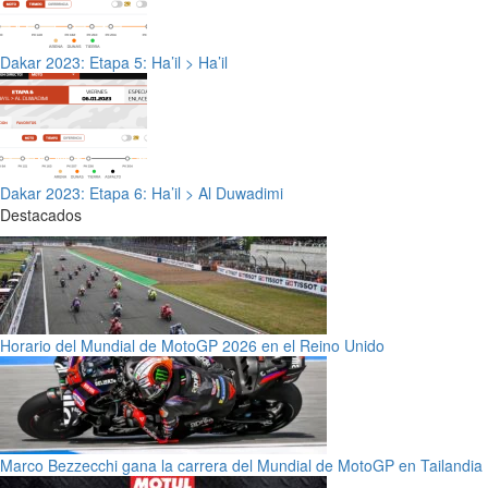
Dakar 2023: Etapa 5: Ha’il > Ha’il
Dakar 2023: Etapa 6: Ha’il > Al Duwadimi
Destacados
Horario del Mundial de MotoGP 2026 en el Reino Unido
Marco Bezzecchi gana la carrera del Mundial de MotoGP en Tailandia