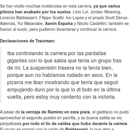
Se han vivido muchas incidencias en esta carrera,
ya que varios
pilotos han acabado por los suelos
. Livio Loi, Jordan Weaving,
Lorenzo Baldassarri, Filippo Scalbi, Ivo Lopes y el propio Scott Derue.
Además, Yui Watanabe,
Aarón España
y Nicolo Castellini, también se
fueron al suelo, pero pudieron levantarse y continuar la carrera.
Declaraciones de Trautman:
Iba controlando la carrera por las pantallas
gigantes con lo que sabia que tenia un grupo tras
de mi. La suspensión trasera no la tenía bien,
porque aun no habíamos rodado en seco. En la
pizarra me iban mostrando que tenía que seguir
empujando duro por lo que lo di todo en la última
vuelta, pero estoy muy contento con la victoria.
A pesar de
la ventaja de Ramírez en esta pista
, el gaditano no pudo
aprovechar el segundo puesto en parrilla, y su buena salida se vio
perjudicada
por todo el lio de caídas que hubo durante la carrera
.
El grupo se rompió con la caída de
Baldassarri
, lo que dejo a