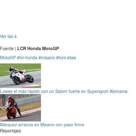
Ver las 4
Fuente |
LCR Honda MotoGP
MotoGP
#lcr-honda
#misano
#toni-elias
Lowes el más rápido con un Salom fuerte en Supersport Alemania
Márquez arranca en Misano con paso firme
Reportajes