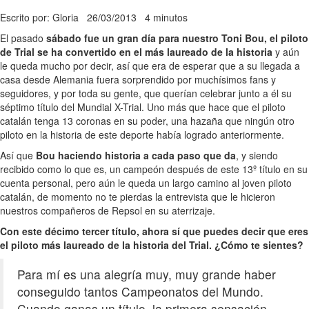
Escrito por: Gloria
26/03/2013
4 minutos
El pasado
sábado fue un gran día para nuestro Toni Bou, el piloto
de Trial se ha convertido en el más laureado de la historia
y aún
le queda mucho por decir, así que era de esperar que a su llegada a
casa desde Alemania fuera sorprendido por muchísimos fans y
seguidores, y por toda su gente, que querían celebrar junto a él su
séptimo título del Mundial X-Trial. Uno más que hace que el piloto
catalán tenga 13 coronas en su poder, una hazaña que ningún otro
piloto en la historia de este deporte había logrado anteriormente.
Así que
Bou haciendo historia a cada paso que da
, y siendo
recibido como lo que es, un campeón después de este 13º título en su
cuenta personal, pero aún le queda un largo camino al joven piloto
catalán, de momento no te pierdas la entrevista que le hicieron
nuestros compañeros de Repsol en su aterrizaje.
Con este décimo tercer título, ahora sí que puedes decir que eres
el piloto más laureado de la historia del Trial. ¿Cómo te sientes?
Para mí es una alegría muy, muy grande haber
conseguido tantos Campeonatos del Mundo.
Cuando ganas un título, la primera sensación