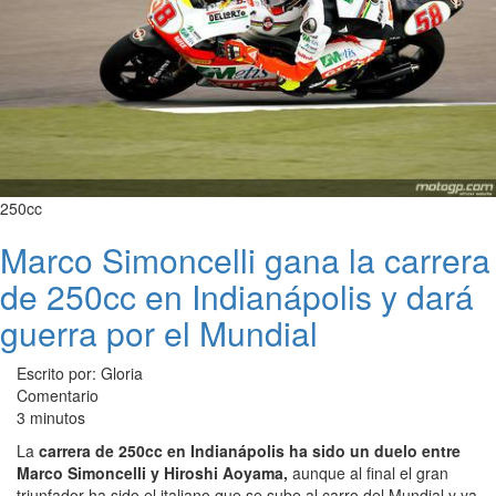
250cc
Marco Simoncelli gana la carrera
de 250cc en Indianápolis y dará
guerra por el Mundial
Escrito por: Gloria
Comentario
3 minutos
La
carrera de 250cc en Indianápolis ha sido un duelo entre
Marco Simoncelli y Hiroshi Aoyama,
aunque al final el gran
triunfador ha sido el italiano que se sube al carro del Mundial y ya