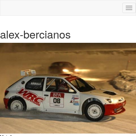
Des
nav
alex-bercianos