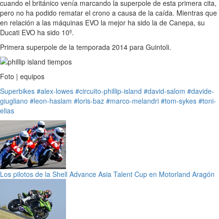
cuando el británico venía marcando la superpole de esta primera cita,
pero no ha podido rematar el crono a causa de la caída. Mientras que
en relación a las máquinas EVO la mejor ha sido la de Canepa, su
Ducati EVO ha sido 10º.
Primera superpole de la temporada 2014 para Guintoli.
Foto | equipos
Superbikes
#alex-lowes
#circuito-phillip-island
#david-salom
#davide-
giugliano
#leon-haslam
#loris-baz
#marco-melandri
#tom-sykes
#toni-
elias
Los pilotos de la Shell Advance Asia Talent Cup en Motorland Aragón