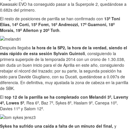
Kawasaki EVO ha conseguido pasar a la Superpole 2, quedándose a
0.682s del primero.
El resto de posiciones de parrilla se han confirmado con
13º Toni
Elías, 14º Corti, 15º Foret, 16º Andreozzi, 17º Guarnoni, 18º
Morais, 19º Allerton y 20º Toth
.
Después llegaba
la hora de la SP2, la hora de la verdad, siendo el
más rápido de esta sesión Sylvain Guintoli
, consiguiendo la
primera superpole de la temporada 2014 con un crono de 1.30.038,
sin duda un buen inicio para el de Aprilia en este año, consiguiendo
rebajar el récord del trazado; por su parte, la segunda posición ha
sido para Davide Giugliano, con su Ducati, quedándose a 0.097s de
diferencia. En definitiva, muy ajustada la zona de cabeza en la parrilla
de SBK.
El
top 12 de la parrilla se ha completado con Melandri 3º, Laverty
4º, Lowes 5º
, Rea 6º, Baz 7º, Sykes 8º, Haslam 9º, Canepa 10º,
Davies 11º y Salom 12º.
Sykes ha sufrido una caída a falta de un minuto del final,
y