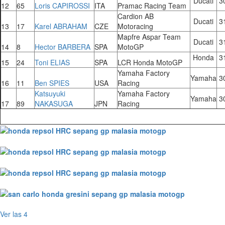
Ducati
30
12
65
Loris CAPIROSSI
ITA
Pramac Racing Team
Cardion AB
Ducati
31
13
17
Karel ABRAHAM
CZE
Motoracing
Mapfre Aspar Team
Ducati
31
14
8
Hector BARBERA
SPA
MotoGP
Honda
31
15
24
Toni ELIAS
SPA
LCR Honda MotoGP
Yamaha Factory
Yamaha
30
16
11
Ben SPIES
USA
Racing
Katsuyuki
Yamaha Factory
Yamaha
30
17
89
NAKASUGA
JPN
Racing
Ver las 4