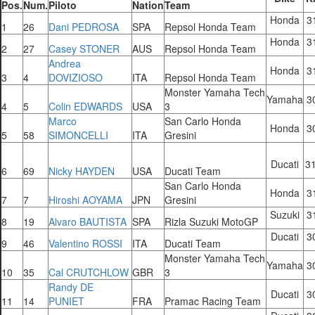
Pos.
Num.
Piloto
Nation
Team
Honda
31
1
26
Dani PEDROSA
SPA
Repsol Honda Team
Honda
31
2
27
Casey STONER
AUS
Repsol Honda Team
Andrea
Honda
31
3
4
DOVIZIOSO
ITA
Repsol Honda Team
Monster Yamaha Tech
Yamaha
30
4
5
Colin EDWARDS
USA
3
Marco
San Carlo Honda
Honda
30
5
58
SIMONCELLI
ITA
Gresini
Ducati
3
6
69
Nicky HAYDEN
USA
Ducati Team
San Carlo Honda
Honda
31
7
7
Hiroshi AOYAMA
JPN
Gresini
Suzuki
31
8
19
Alvaro BAUTISTA
SPA
Rizla Suzuki MotoGP
Ducati
30
9
46
Valentino ROSSI
ITA
Ducati Team
Monster Yamaha Tech
Yamaha
30
10
35
Cal CRUTCHLOW
GBR
3
Randy DE
Ducati
30
11
14
PUNIET
FRA
Pramac Racing Team