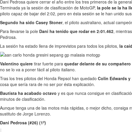
Dani Pedrosa quiere cerrar el año entre los tres primeros de la genera
Terminada ya la sesión de clasificación de MotoGP,
la pole se la ha 
piloto capaz de bajar del 2:02, pero en ésta sesión se le han unido s
Segundo ha sido Casey Stoner
, el piloto australiano, actual camp
Para llevarse la pole
Dani ha tenido que rodar en 2:01.462
, mientra
Pedrosa.
La sesión ha estado llena de imprevistos para todos los pilotos,
la caí
Valentino
quiere
tirar fuerte para
quedar delante de su compañero e
no se lo va a poner fácil al piloto italiano.
Tras los tres pilotos del Honda Repsol han quedado
Colin Edwards y 
cosa que sería rara de no ser por ésta explicación.
Bautista ha acabado octavo
y es que nunca consigue en clasificació
minutos de clasificación.
Aunque tenga una de las motos más rápidas, o mejor dicho, consiga
sustituto de Jorge Lorenzo.
Dani Pedrosa (#26) (1º)