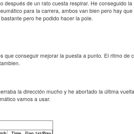
o después de un rato cuesta respirar. He conseguido la p
neumático para la carrera, ambos van bien pero hay que 
 bastante pero he podido hacer la pole.
mos que conseguir mejorar la puesta a punto. El ritmo d
 tambien.
erraba la dirección mucho y he abortado la última vuelt
umático vamos a usar.
m/h
Time
Gap
1st/Prev.