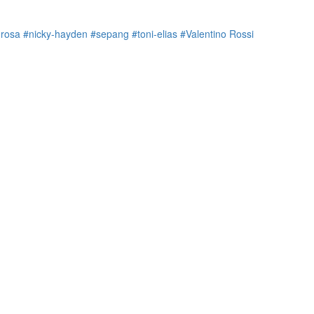
rosa
#nicky-hayden
#sepang
#toni-elias
#Valentino Rossi