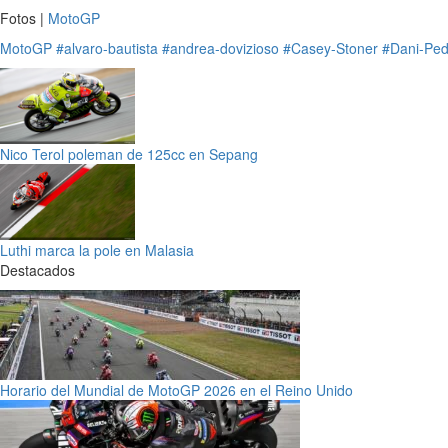
Fotos |
MotoGP
MotoGP
#alvaro-bautista
#andrea-dovizioso
#Casey-Stoner
#Dani-Ped
Nico Terol poleman de 125cc en Sepang
Luthi marca la pole en Malasia
Destacados
Horario del Mundial de MotoGP 2026 en el Reino Unido