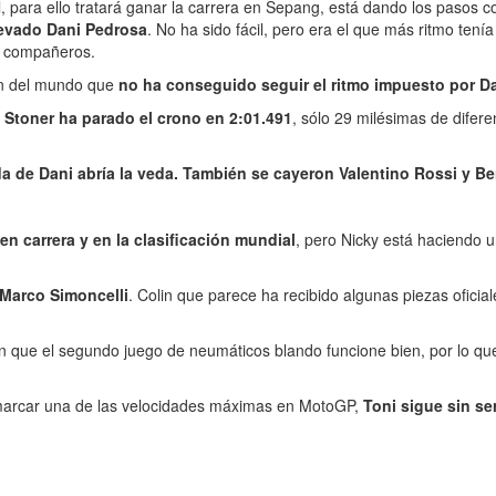
l, para ello tratará ganar la carrera en Sepang, está dando los pasos 
llevado Dani Pedrosa
. No ha sido fácil, pero era el que más ritmo ten
us compañeros.
eón del mundo que
no ha conseguido seguir el ritmo impuesto por D
s
Stoner ha parado el crono en 2:01.491
, sólo 29 milésimas de difer
da de Dani abría la veda. También se cayeron Valentino Rossi y B
n carrera y en la clasificación mundial
, pero Nicky está haciendo u
Marco Simoncelli
. Colin que parece ha recibido algunas piezas oficia
n que el segundo juego de neumáticos blando funcione bien, por lo que 
 marcar una de las velocidades máximas en MotoGP,
Toni sigue sin se