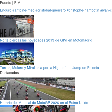
Fuente | FIM
Enduro
#antoine-meo
#cristobal-guerrero
#cristophe-nambotin
#ivan-
No te pierdas las novedades 2013 de GIVI en Motomadrid
Torres, Melero y Miralles a por la Night of the Jump en Polonia
Destacados
Horario del Mundial de MotoGP 2026 en el Reino Unido