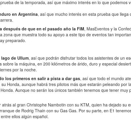
 prueba de la temporada, así que máximo interés en lo que podemos ve
Enduro en Argentina
, así que mucho interés en esta prueba que llega d
arrera.
za después de que en el pasado año la FIM
, MasEventos y la Confed
e la zona que muestra todo su apoyo a este tipo de eventos tan import
ay preparado.
l lago de Ullum
, así que podrán disfrutar todos los asistentes de un es
as sobre la máquina, en 200 kilómetros de árido, duro y especial desie
iernes por la noche.
 los primeros en salir a pista a dar gas
, así que todo el mundo ate
 su Honda, aunque habrá tres pilotos más que estarán peleando por la
 Honda. Aunque no serán los únicos también tenemos que tener muy p
 atrás al gran Christophe Nambotin con su KTM, quien ha dejado su es
l arranque de Rodrig Thain con su Gas Gas. Por su parte, en E1 tenemo
 entre ellos algún español.