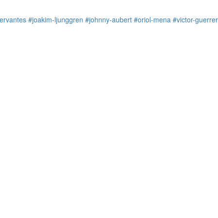
cervantes
#joakim-ljunggren
#johnny-aubert
#oriol-mena
#victor-guerre