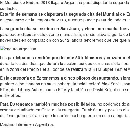
El Mundial de Enduro 2013 llega a Argentina para disputar la segunda
contacto.
Este
fin de semana se disputará la segunda cita del Mundial de 
en este inicio de la temporada 2013, aunque puede pasar de todo en c
La
segunda cita se celebra en San Juan, y viene con mucha fuer
para poder disputar este evento mundialista, siendo clave la gente d
novedades en comparación con 2012, ahora tendremos que ver que h
Los
participantes tendrán por delante 50 kilómetros y cruzando e
durante los dos días que durará la acción, así que con unas siete hor
en la zona del Predio Ferial, donde se realizará la KTM Super Test el v
En la
categoría de E2 tenemos a cinco pilotos despuntando, siendo
puntero a los mandos de su Husaberg, también estará Alex Salvini con
KTM, de Johnny Aubert con su KTM y también de David Knight con su
entre otros.
Para
E3 tenemos también muchas posibilidades
, no podemos dejar
victoria del sábado en Chile en la categoría. También muy positivo e
él, tiene grandes rivales que le darán mucha guerra en esta categoría,
Máximo interés en Argentina.