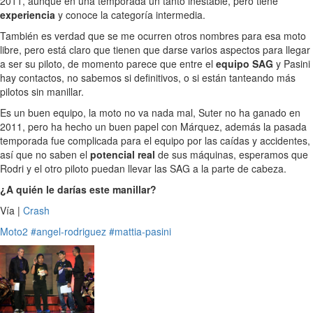
2011, aunque en una temporada un tanto inestable, pero tiene
experiencia
y conoce la categoría intermedia.
También es verdad que se me ocurren otros nombres para esa moto
libre, pero está claro que tienen que darse varios aspectos para llegar
a ser su piloto, de momento parece que entre el
equipo SAG
y Pasini
hay contactos, no sabemos si definitivos, o si están tanteando más
pilotos sin manillar.
Es un buen equipo, la moto no va nada mal, Suter no ha ganado en
2011, pero ha hecho un buen papel con Márquez, además la pasada
temporada fue complicada para el equipo por las caídas y accidentes,
así que no saben el
potencial real
de sus máquinas, esperamos que
Rodri y el otro piloto puedan llevar las SAG a la parte de cabeza.
¿A quién le darías este manillar?
Vía |
Crash
Moto2
#angel-rodriguez
#mattia-pasini