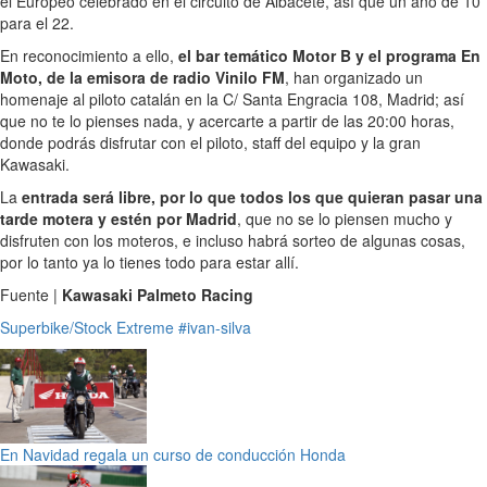
el Europeo celebrado en el circuito de Albacete, así que un año de 10
para el 22.
En reconocimiento a ello,
el bar temático Motor B y el programa En
Moto, de la emisora de radio Vinilo FM
, han organizado un
homenaje al piloto catalán en la C/ Santa Engracia 108, Madrid; así
que no te lo pienses nada, y acercarte a partir de las 20:00 horas,
donde podrás disfrutar con el piloto, staff del equipo y la gran
Kawasaki.
La
entrada será libre, por lo que todos los que quieran pasar una
tarde motera y estén por Madrid
, que no se lo piensen mucho y
disfruten con los moteros, e incluso habrá sorteo de algunas cosas,
por lo tanto ya lo tienes todo para estar allí.
Fuente |
Kawasaki Palmeto Racing
Superbike/Stock Extreme
#ivan-silva
En Navidad regala un curso de conducción Honda