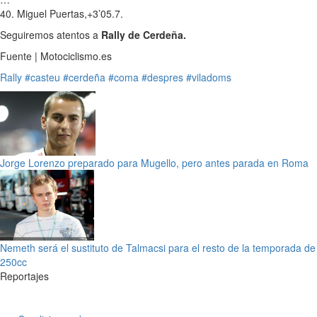
40. Miguel Puertas,+3’05.7.
Seguiremos atentos a
Rally de Cerdeña.
Fuente | Motociclismo.es
Rally
#casteu
#cerdeña
#coma
#despres
#viladoms
Jorge Lorenzo preparado para Mugello, pero antes parada en Roma
Nemeth será el sustituto de Talmacsi para el resto de la temporada de
250cc
Reportajes