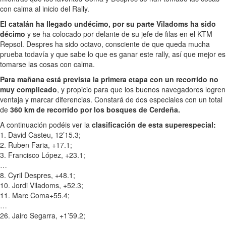
con calma al inicio del Rally.
El catalán ha llegado undécimo, por su parte Viladoms ha sido
décimo
y se ha colocado por delante de su jefe de filas en el KTM
Repsol. Despres ha sido octavo, consciente de que queda mucha
prueba todavía y que sabe lo que es ganar este rally, así que mejor es
tomarse las cosas con calma.
Para mañana está prevista la primera etapa con un recorrido no
muy complicado
, y propicio para que los buenos navegadores logren
ventaja y marcar diferencias. Constará de dos especiales con un total
de
360 km de recorrido por los bosques de Cerdeña.
A continuación podéis ver la
clasificación de esta superespecial:
1. David Casteu, 12’15.3;
2. Ruben Faria, +17.1;
3. Francisco López, +23.1;
…
8. Cyril Despres, +48.1;
10. Jordi Viladoms, +52.3;
11. Marc Coma+55.4;
…
26. Jairo Segarra, +1’59.2;
…