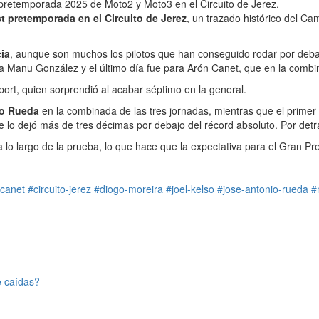
 pretemporada 2025 de Moto2 y Moto3 en el Circuito de Jerez.
 pretemporada en el Circuito de Jerez
, un trazado histórico del Ca
cia
, aunque son muchos los pilotos que han conseguido rodar por debajo
 a Manu González y el último día fue para Arón Canet, que en la comb
ort, quien sorprendió al acabar séptimo en la general.
io Rueda
en la combinada de las tres jornadas, mientras que el primer
 lo dejó más de tres décimas por debajo del récord absoluto. Por detr
 lo largo de la prueba, lo que hace que la expectativa para el Gran 
canet
#circuito-jerez
#diogo-moreira
#joel-kelso
#jose-antonio-rueda
#
e caídas?