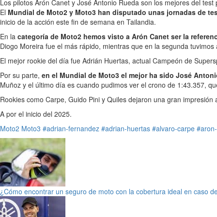
Los pilotos Arón Canet y José Antonio Rueda son los mejores del test
El
Mundial de Moto2 y Moto3 han disputado unas jornadas de test
inicio de la acción este fin de semana en Tailandia.
En la
categoría de Moto2 hemos visto a Arón Canet ser la referen
Diogo Moreira fue el más rápido, mientras que en la segunda tuvimos
El mejor rookie del día fue Adrián Huertas, actual Campeón de Supersp
Por su parte,
en el Mundial de Moto3 el mejor ha sido José Anton
Muñoz y el último día es cuando pudimos ver el crono de 1:43.357, que
Rookies como Carpe, Guido Pini y Quiles dejaron una gran impresión a
A por el inicio del 2025.
Moto2
Moto3
#adrian-fernandez
#adrian-huertas
#alvaro-carpe
#aron-
¿Cómo encontrar un seguro de moto con la cobertura ideal en caso d