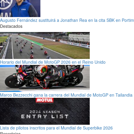
Augusto Fernández sustituirá a Jonathan Rea en la cita SBK en Porti
Destacados
Horario del Mundial de MotoGP 2026 en el Reino Unido
Marco Bezzecchi gana la carrera del Mundial de MotoGP en Tailandia
Lista de pilotos inscritos para el Mundial de Superbike 2026
Reportajes